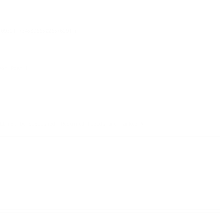
ext Post
ll not be published.
Required fields are marked
*