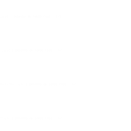
rtugal |
Desenho em tempo real
- JAS
ortugal |
Desenho em tempo real
- JAS
 Porto/Portugal |
Desenho em tempo real
- JAS
ortugal |
Desenho em tempo real
- JAS