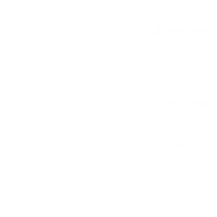
Previous Post
N
LEAVE A COMMENT!
Your email address wi