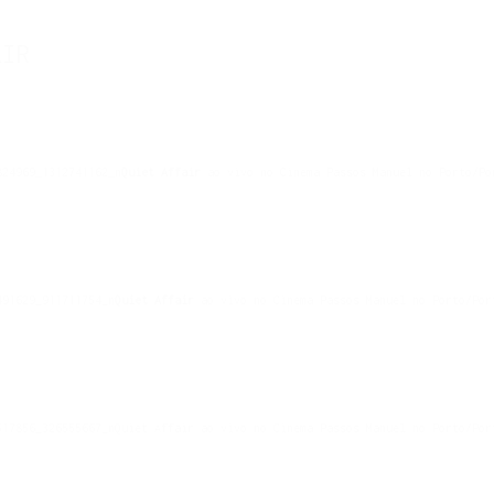
AIR
Quiet Affair
ao vivo no Cinema Passos Manuel no Porto/P
Quiet Affair
ao vivo no Cinema Passos Manuel no Porto/Po
Quiet Affair ao vivo no Cinema Passos Manuel no Porto/Por