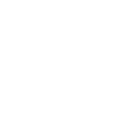
ortugal |
Desenho em tempo real
- JAS
rtugal |
Desenho em tempo real
- JAS
tugal | Desenho em tempo real - JAS