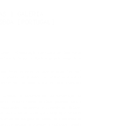
AS | GALERIA
SBOA [PORTUGAL]
rceber.” AInquietação eternizada por José Mário
onstatação de que “o Mundo é um modo assumido de
 que forma as obras de cada um podem (ou não)
, o produto de um exercício curatorial a que os
 artísticos, de modo a que os seus trabalhos
o incómodo, do inconformismo, da contestação, da
antes, resulta também do olhar generoso para a
nquietaçãoé justamente a dissonância. Beleza,
 de oscilações de obras que vibram em diferentes
rquétipo da amálgama de harmonias e desarmonias
permitir escapar e transpor a realidade, propõe