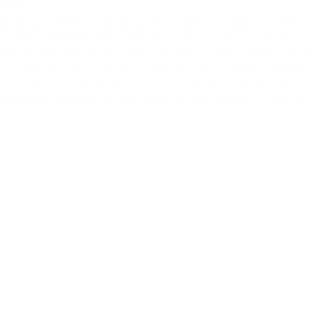
 mundo.
do, em que o artista é a origem da obra e a obra é a origem do artista, co
ietação, é justamente pela relação com o outro que a obra de Manuela e 
trabalhos rearranjam-se, entrelaçam-se no espaço da convivência e da admira
to fechado, encerrado, resolvido, Inquietação revela-se um work in progres
io de olhar, de afetos, de tentativa e erro. Um jogo de pensar: como a in
nquietando o espectador, ora pela beleza, ora pelo contraste. É nessa duali
ext Post
ll not be published.
Required fields are marked
*