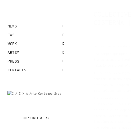
COLLECTIV
CISTERNA 
NEWS
JAS
WORK
Um diálogo entre dois
ARTSY
“Há sempre qualquer 
Branco acende a fagul
PRESS
relação com o outro”.
CONTACTS
A presente exposição
habitar um mesmo espa
artistas se propõem
interagissem com a ar
Aproximando-se da inq
resistência – ou ser
beleza que se depree
encanto, deformidade,
COPYRIGHT © JAS
frequências e que, t
que cadenciam a noss