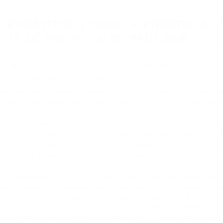
E EXHIBITION | MANUELA PIMENTEL & J
| 14 DE MARÇO – 6 DE MAIO 2020 | LI
 artistas. Uma dança entre dois amores.
coisa que está pra acontecer. Qualquer coisa que eu [nós] devia [víamos]pe
ha para a inquietação compartilhada por Manuela Pimentel e JAS diante da c
 é fruto de uma provocação aceite pelos autores com vista a entrever de
ço. Sem regras nem conceitos pré- concebidos, Inquietação é, antes de mais
. Lançar um renovado olhar para diferentes momentos de seus percursos
quitetura do espaço expositivo, constitui-se como um desafio inquietante.
uietação de José Mário Branco, a pintura de Manuela Pimentel e JAS nasce d
á da insistência? – em viver de e para a arte. Assim como acordes disson
nde do mundo e das pequenas alegrias cotidianas. O que transparece emI
 conforto, desconforto, equilíbrio, afinidade, instabilidade. Um compêndio
alvez por isso, teimam em intrigar, inquietar, incomodar e arrebatar. Um a
a existência. A arte de Manuela e JAS cumpre aqui o decisivo papel de nos 