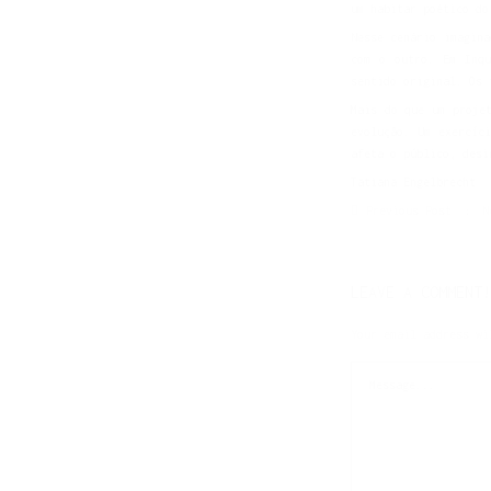
um habitar poético do
Nesse cenário imagina
com o outro. Em Inqu
sentido original. Os 
Mais do que um proje
evolução. Um exercíc
afeta o público, desi
Tatiana Engelbrecht
Previous Post
N
LEAVE A COMMENT!
Your email address wi