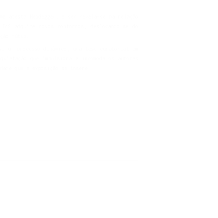
mo atesta Heidegger, o ser revela-se na relação
JAS adquire novos contornos, deslocando-se do
ção mútua.
s, um processo dinâmico, uma tese curatorial em
quietação que impulsiona e incomoda os autores
dade que a exposição se insere.