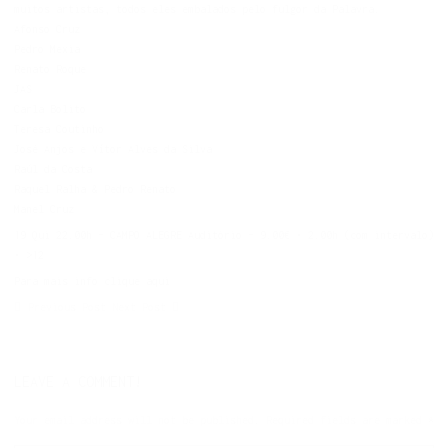
muitos artistas, todos eles embalados pelo fulgor da Palavra.
Afonso Cruz
Pedro Mexia
Renato Roque
JAS
Carla Bolito
Teresa Coutinho
José Anjos e Vítor Alves da Silva
Raúl da Costa
Raquel Ralha & Pedro Renato
Manel Cruz
19 Qui
22.00h –
CAMPO ALEGRE Auditório – 9.00€ • 2.00h (com intervalo)
• >12
Para mais info
clique aqui
Previous Post
Next Post
LEAVE A COMMENT!
Your email address will not be published.
Required fields are marked
*