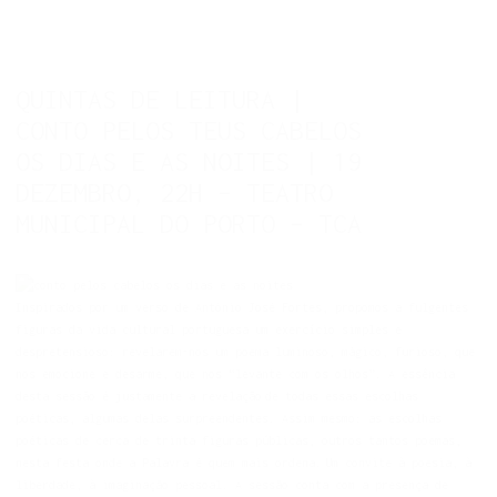
QUINTAS DE LEITURA |
CONTO PELOS TEUS CABELOS
OS DIAS E AS NOITES | 19
DEZEMBRO, 22H – TEATRO
MUNICIPAL DO PORTO – TCA
Inspirados por um verso de António José Fortes, propomos a fulgentes
figuras da vida cultural portuguesa um exercício simples e
despretensioso: revelarem-nos um poema luminoso, mágico, furioso, que
nos emocione e desarme, que nos “levante com os olhos”. A essência
desta sessão é justamente a revelação de todas essas escolhas
poéticas, algumas delas surpreendentes. Assim mesmo: as escolhas
poéticas de cerca de trinta figuras públicas, outros tantos poemas,
nesta festa onde a Palavra é quem mais ordena. Um convite à poesia, à
liberdade, à imaginação pessoal. A sessão conta com a presença de