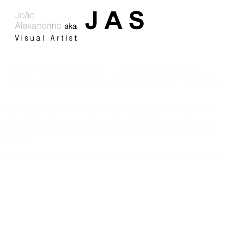
MOZART SUR LE SABLE – JAS&ORCHESTRE DE L
´OPÉRA DE ROUEN NORMANDIE [FRANCE – ROUEN]
MOZART SUR LE SABLE – JAS&ORCHESTRE DE L´OPÉRA DE ROUEN NORMANDIE I
dedicate this Concert to my dear Father… Chloé Dufresne – Direction
Musicale . JAS – illustration sur sable . Olivia Doray – Soprano
Read
More