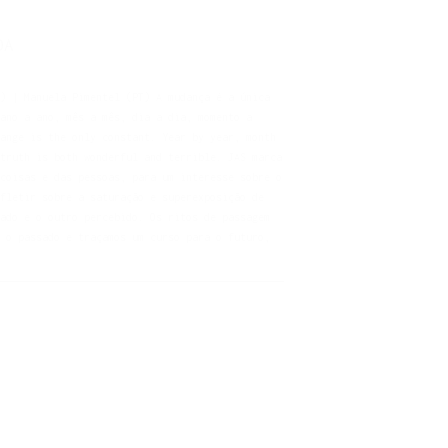
OA
) | Manuela Pimentel (PT) A mudança é a única
ano a ano, mês a mês, dia a dia, momento a
ange is the only constant. Year by year, month
truth is both wonderful and terrible. JAS marca
coisas e das pessoas, para um interesse sobre o
fletir sobre a saturação e superexposição de
ado e o outro percebido. Os ritos de passagem
 o passado e traçamos um curso para o futuro,