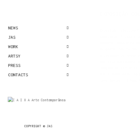
EXPOSIÇÃO CO
NEWS
Exposição colectiva K
JAS
constante. A vida é u
momento. Nada dura pa
WORK
by month, day by day,
ARTSY
a passagem de nossa o
que está subjacente à
PRESS
imagens do século XXI
CONTACTS
são o nosso modo comu
conscientes […]
Read 
COPYRIGHT © JAS