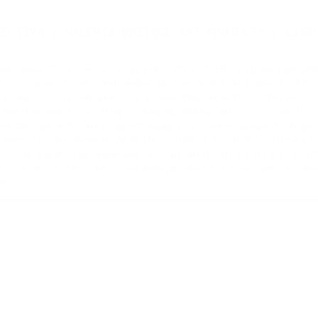
LECTIVA | GALERIA ERITAGE ART PROJECTS | LISB
wame Sousa (ST) | Francisco Vidal (ANG / PT) | JAS (PT) | Expanded Eye (ENG
m processo de eternas transformações que ocorrem de forma gradual e sutil: 
ra sempre, e essa realidade nos é ao mesmo tempo maravilhosa e terrível! Ch
 moment by moment, everything is changing. Nothing lasts forever, and this 
bsessão super-acelerada e hiperestimulada pela a aparência superficial das 
 superfície. Sua desconstrução do gênero clássico de retratos nos leva a re
, e como a prática da imagem pode construir uma fronteira entre o eu projet
m de parar e refletir sobre essas mudanças. Nos ritos de passagem, honramos
More