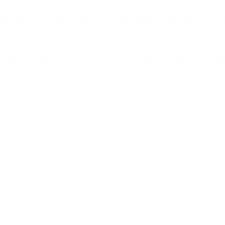
ENHADO – A. VIVALDI – AS QUATRO ESTAÇÕES . TE
o,Suzanne Martens – violino, Anna Maria– violino,Pedro Muñoz- viola d’arco,
o Tandane- teclado, João Alexandrino aka JAS – Desenho em Tempo Real, En