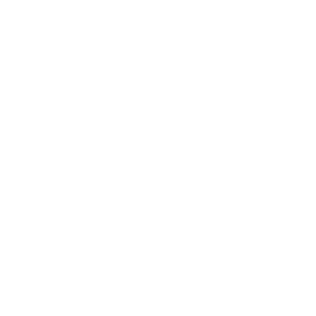
ATRO AVENIDA [MAPUTO] 2019
 Peter Martens- violoncelo,Manuel Rego-
semble Xiquitsi
Read More