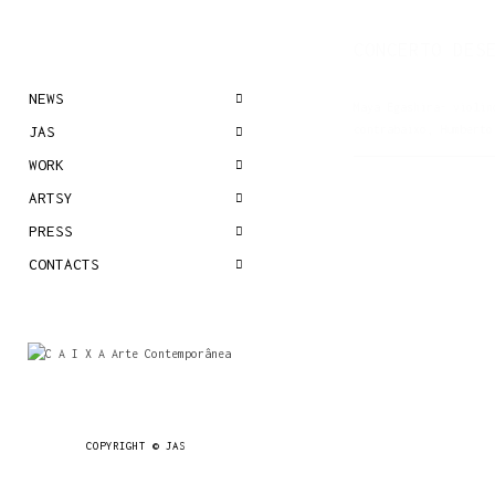
CONCERTO DES
NEWS
Maya Egashira- violin
JAS
contrabaixo, Humbert
WORK
ARTSY
PRESS
CONTACTS
COPYRIGHT © JAS