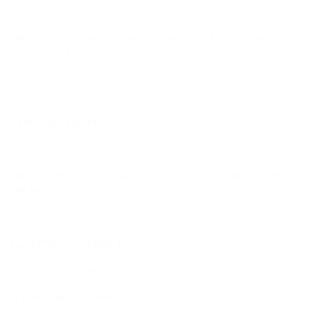
Woodcut
1 comments
TREE | ´A verticalidade do paraíso começa no chão, esbracejando os
seus galhos na direcção do céu´ | Contemporary Woodcut | edição de 30
exemplares | 50x30cm | 2015
Read more!
TEMPÊTE EN MER
Woodcut
0 comments
Tempête en mer | Traditional Japanese woodcut | Contemporary woodcut
Read more!
LA FÊTE ACCOMPLIE
Linocut
0 comments
La Fête Accomplie
Read more!