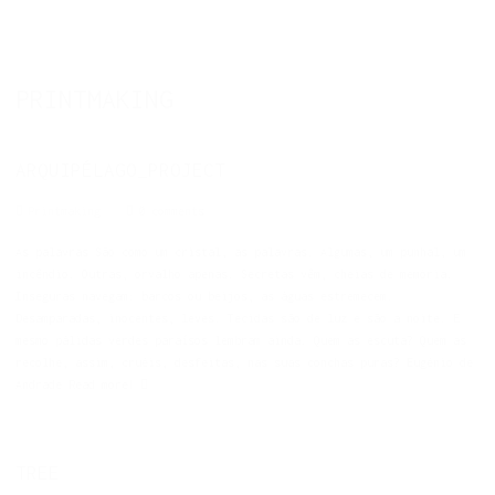
PRINTMAKING
ARQUIPÉLAGO_PROJECT
Printmaking
0 comments
As palavras São como um cristal, as palavras. Algumas, um punhal, um
incêndio. Outras, orvalho apenas. Secretas vêm, cheias de memória.
Inseguras navegam: barcos ou beijos, as águas estremecem.
Desamparadas, inocentes, leves. Tecidas são de luz e são a noite. E
mesmo pálidas verdes paraísos lembram ainda. Quem as escuta? Quem as
recolhe, assim, cruéis, desfeitas, nas suas conchas puras? Eugénio de
Andrade
Read more!
TREE